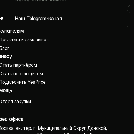
Наш Telegram-канал
купателям
Доставка и самовывоз
Блог
знесу
Стать партнёром
Стать поставщиком
Подключить YesPrice
мощь
Отдел закупки
рес офиса
Москва, вн. тер. г. Муниципальный Округ Донской,