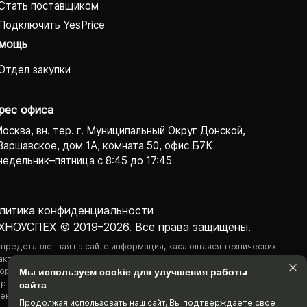
Стать поставщиком
Подключить YesPrice
мощь
Отдел закупки
рес офиса
Москва, вн. тер. г. Муниципальный Округ Донской,
Варшавское, дом 1А, комната 50, офис Б7К
едельник–пятница с 8:45 до 17:45
литика конфиденциаль­ности
ХНОУСПЕХ © 2019–2026. Все права защищены.
 представленная на сайте информация, касающаяся технических
актеристик, наличия на складе, стоимости товаров, носит
ормационный характер и ни при каких условиях не является публичной
Мы используем cookie для улучшения работы
ртой, определяемой положениями Статьи 437(2) Гражданского
сайта
екса РФ.
Продолжая использовать наш cайт, Вы подтвержда­ете свое