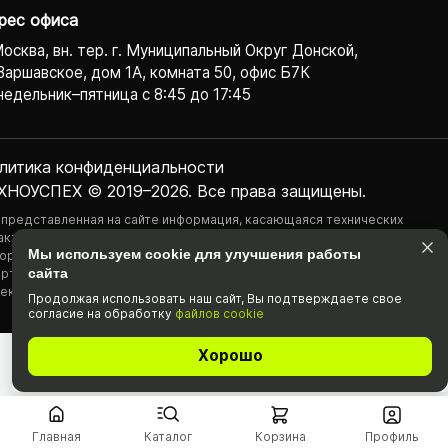
рес офиса
Москва, вн. тер. г. Муниципальный Округ Донской,
Варшавское, дом 1А, комната 50, офис Б7К
едельник–пятница с 8:45 до 17:45
литика конфиденциаль­ности
ХНОУСПЕХ © 2019–2026. Все права защищены.
 представленная на сайте информация, касающаяся технических
актеристик, наличия на складе, стоимости товаров, носит
Мы используем cookie для улучшения работы
ормационный характер и ни при каких условиях не является публичной
сайта
ртой, определяемой положениями Статьи 437(2) Гражданского
екса РФ.
Продолжая использовать наш cайт, Вы подтвержда­ете свое
согласие на обработку
файлов cookie
Хорошо
Главная
Каталог
Корзина
Профиль