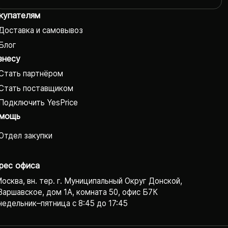
купателям
Доставка и самовывоз
Блог
знесу
Стать партнёром
Стать поставщиком
Подключить YesPrice
мощь
Отдел закупки
рес офиса
Москва, вн. тер. г. Муниципальный Округ Донской,
Варшавское, дом 1А, комната 50, офис Б7К
едельник–пятница с 8:45 до 17:45