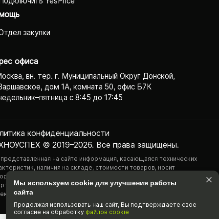
Подключить YesPrice
мощь
Отдел закупки
рес офиса
Москва, вн. тер. г. Муниципальный Округ Донской,
Варшавское, дом 1А, комната 50, офис Б7К
едельник–пятница с 8:45 до 17:45
литика конфиденциаль­ности
ХНОУСПЕХ © 2019–2026. Все права защищены.
 представленная на сайте информация, касающаяся технических
актеристик, наличия на складе, стоимости товаров, носит
ормационный характер и ни при каких условиях не является публичной
Мы используем cookie для улучшения работы
ртой, определяемой положениями Статьи 437(2) Гражданского
сайта
екса РФ.
Продолжая использовать наш cайт, Вы подтвержда­ете свое
согласие на обработку
файлов cookie