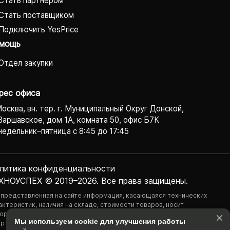
Стать партнёром
Стать поставщиком
Подключить YesPrice
мощь
Отдел закупки
рес офиса
Москва, вн. тер. г. Муниципальный Округ Донской,
Варшавское, дом 1А, комната 50, офис Б7К
едельник–пятница с 8:45 до 17:45
литика конфиденциаль­ности
ХНОУСПЕХ © 2019–2026. Все права защищены.
 представленная на сайте информация, касающаяся технических
актеристик, наличия на складе, стоимости товаров, носит
ормационный характер и ни при каких условиях не является публичной
Мы используем cookie для улучшения работы
ртой, определяемой положениями Статьи 437(2) Гражданского