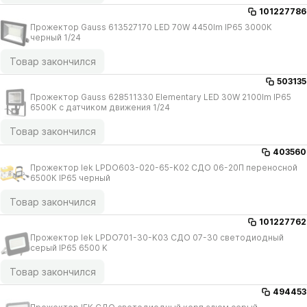
101227786
Прожектор Gauss 613527170 LED 70W 4450lm IP65 3000К
черный 1/​24
Товар закончился
503135
Прожектор Gauss 628511330 Elementary LED 30W 2100lm IP65
6500К с датчиком движения 1/​24
Товар закончился
403560
Прожектор Iek LPDO603-020-65-K02 СДО 06-20П переносной
6500К IP65 черный
Товар закончился
101227762
Прожектор Iek LPDO701-30-K03 СДО 07-30 светодиодный
серый IP65 6500 K
Товар закончился
494453