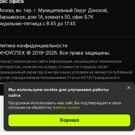
рес офиса
Москва, вн. тер. г. Муниципальный Округ Донской,
Варшавское, дом 1А, комната 50, офис Б7К
едельник–пятница с 8:45 до 17:45
литика конфиденциаль­ности
ХНОУСПЕХ © 2019–2026. Все права защищены.
 представленная на сайте информация, касающаяся технических
актеристик, наличия на складе, стоимости товаров, носит
ормационный характер и ни при каких условиях не является публичной
ртой, определяемой положениями Статьи 437(2) Гражданского
екса РФ.
Мы используем cookie для улучшения работы
сайта
Продолжая использовать наш cайт, Вы подтвержда­ете свое
согласие на обработку
файлов cookie
Хорошо