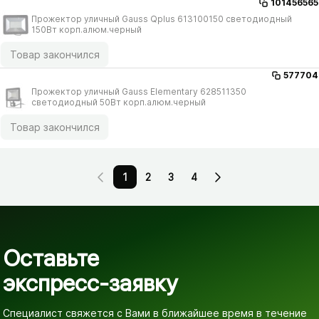
101456565
Прожектор уличный Gauss Qplus 613100150 светодиодный
150Вт корп.алюм.черный
Товар закончился
577704
Прожектор уличный Gauss Elementary 628511350
светодиодный 50Вт корп.алюм.черный
Товар закончился
1
2
3
4
Оставьте
экспресс-заявку
Специалист свяжется с Вами в ближайшее время
в течение