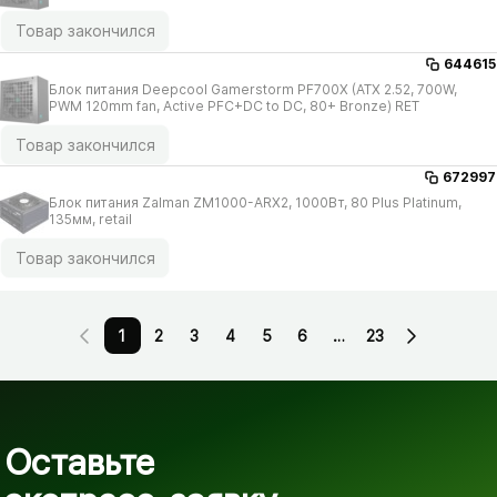
Товар закончился
644615
Блок питания Deepcool Gamerstorm PF700X (ATX 2.52, 700W,
PWM 120mm fan, Active PFC+DC to DC, 80+ Bronze) RET
Товар закончился
672997
Блок питания Zalman ZM1000-ARX2, 1000Вт, 80 Plus Platinum,
135мм, retail
Товар закончился
1
2
3
4
5
6
…
23
Оставьте