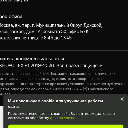
рес офиса
Москва, вн. тер. г. Муниципальный Округ Донской,
Варшавское, дом 1А, комната 50, офис Б7К
едельник–пятница с 8:45 до 17:45
литика конфиденциаль­ности
ХНОУСПЕХ © 2019–2026. Все права защищены.
 представленная на сайте информация, касающаяся технических
актеристик, наличия на складе, стоимости товаров, носит
ормационный характер и ни при каких условиях не является публичной
ртой, определяемой положениями Статьи 437(2) Гражданского
екса РФ.
Мы используем cookie для улучшения работы
сайта
Продолжая использовать наш cайт, Вы подтвержда­ете свое
согласие на обработку
файлов cookie