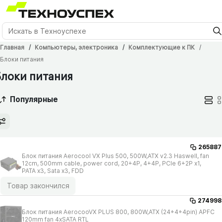
Главная
Компьютеры, электроника
Комплектующие к ПК
Блоки питания
Блоки питания
Популярные
265887
Блок питания Aerocool VX Plus 500, 500W,ATX v2.3 Haswell, fan
12cm, 500mm cable, power cord, 20+4P, 4+4P, PCIe 6+2P x1,
PATA x3, Sata x3, FDD
Товар закончился
274998
Блок питания AerocooVX PLUS 800, 800W,ATX (24+4+4pin) APFC
120mm fan 4xSATA RTL