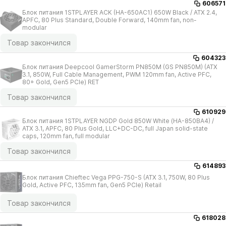
606571
Блок питания 1STPLAYER ACK (HA-650AC1) 650W Black /​ ATX 2.4,
APFC, 80 Plus Standard, Double Forward, 140mm fan, non-
modular
Товар закончился
604323
Блок питания Deepcool GamerStorm PN850M (GS PN850M) (ATX
3.1, 850W, Full Cable Management, PWM 120mm fan, Active PFC,
80+ Gold, Gen5 PCIe) RET
Товар закончился
610929
Блок питания 1STPLAYER NGDP Gold 850W White (HA-850BA4) /​
ATX 3.1, APFC, 80 Plus Gold, LLC+DC-DC, full Japan solid-state
caps, 120mm fan, full modular
Товар закончился
614893
Блок питания Chieftec Vega PPG-750-S (ATX 3.1, 750W, 80 Plus
Gold, Active PFC, 135mm fan, Gen5 PCIe) Retail
Товар закончился
618028