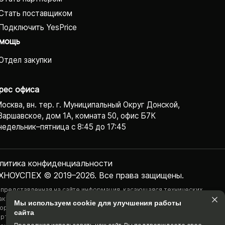
Стать поставщиком
Подключить YesPrice
мощь
Отдел закупки
рес офиса
Москва, вн. тер. г. Муниципальный Округ Донской,
Варшавское, дом 1А, комната 50, офис Б7К
едельник–пятница с 8:45 до 17:45
литика конфиденциаль­ности
ХНОУСПЕХ © 2019–2026. Все права защищены.
 представленная на сайте информация, касающаяся технических
актеристик, наличия на складе, стоимости товаров, носит
Мы используем cookie для улучшения работы
ормационный характер и ни при каких условиях не является публичной
сайта
ртой, определяемой положениями Статьи 437(2) Гражданского