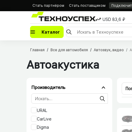
Стать партнёром
Стать поставщиком
Подключить
USD 83,6 ₽
Каталог
Главная
Все для автомобиля
Автозвук, видео
А
Автоакустика
Производитель
По
URAL
CarLive
Digma