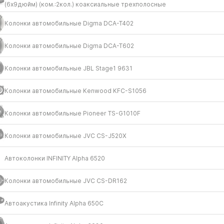
(6x9дюйм) (ком.:2кол.) коаксиальные трехполосные
Колонки автомобильные Digma DCA-T402
Колонки автомобильные Digma DCA-T602
Колонки автомобильные JBL Stage1 9631
Колонки автомобильные Kenwood KFC-S1056
Колонки автомобильные Pioneer TS-G1010F
Колонки автомобильные JVC CS-J520X
Автоколонки INFINITY Alpha 6520
Колонки автомобильные JVC CS-DR162
Автоакустика Infinity Alpha 650C