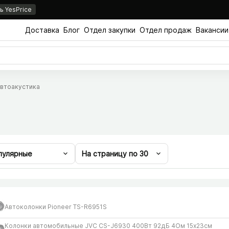
 YesPrice
Доставка
Блог
Отдел закупки
Отдел продаж
Вакансии
втоакустика
пулярные
На страницу по
30
Автоколонки Pioneer TS-R6951S
Колонки автомобильные JVC CS-J6930 400Вт 92дБ 4Ом 15x23см