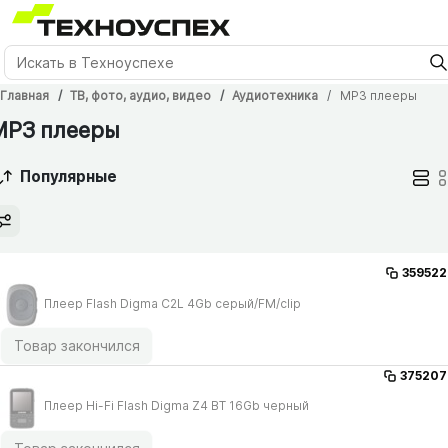
Главная
ТВ, фото, аудио, видео
Аудиотехника
MP3 плееры
MP3 плееры
Популярные
359522
Плеер Flash Digma C2L 4Gb серый/​FM/​clip
Товар закончился
375207
Плеер Hi-Fi Flash Digma Z4 BT 16Gb черный