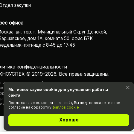
Отдел закупки
рес офиса
Москва, вн. тер. г. Муниципальный Округ Донской,
Варшавское, дом 1А, комната 50, офис Б7К
едельник–пятница с 8:45 до 17:45
литика конфиденциаль­ности
ХНОУСПЕХ © 2019–2026. Все права защищены.
 представленная на сайте информация, касающаяся технических
актеристик, наличия на складе, стоимости товаров, носит
Мы используем cookie для улучшения работы
ормационный характер и ни при каких условиях не является публичной
сайта
ртой, определяемой положениями Статьи 437(2) Гражданского
Продолжая использовать наш cайт, Вы подтвержда­ете свое
екса РФ.
согласие на обработку
файлов cookie
Хорошо