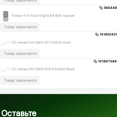
Товар закончился
384448
Плеер Hi-Fi Flash Digma B4 8Gb черный
Товар закончился
101832431
CD-плеер FiiO DM13 BT F3491D silver
Товар закончился
101847084
CD-плеер FIIO DM15 R2R (F3492D) Black
Товар закончился
Оставьте