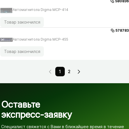
580836
Автомагнитола Digma MCP-414
Товар закончился
578783
Автомагнитола Digma MCP-455
Товар закончился
1
2
Оставьте
экспресс-заявку
Специалист свяжется с Вами в ближайшее время
в течение