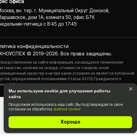
рес офиса
Москва, вн. тер. г. Муниципальный Округ Донской,
Варшавское, дом 1А, комната 50, офис Б7К
едельник–пятница с 8:45 до 17:45
литика конфиденциаль­ности
ХНОУСПЕХ © 2019–2026. Все права защищены.
 представленная на сайте информация, касающаяся технических
актеристик, наличия на складе, стоимости товаров, носит
ормационный характер и ни при каких условиях не является публичной
ртой, определяемой положениями Статьи 437(2) Гражданского
екса РФ.
Мы используем cookie для улучшения работы
сайта
Продолжая использовать наш cайт, Вы подтвержда­ете свое
согласие на обработку
файлов cookie
Хорошо