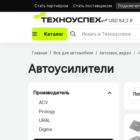
Стать партнёром
Стать поставщиком
Подключить
USD 84,2 ₽
Каталог
Главная
Все для автомобиля
Автозвук, видео
А
Автоусилители
Производитель
По
ACV
Prology
URAL
Digma