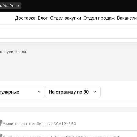
 YesPrice
Доставка
Блог
Отдел закупки
Отдел продаж
Вакансии
втоусилители
пулярные
На страницу по
30
Усилитель автомобильный ACV LX-2.60