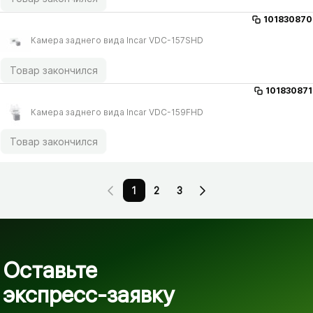
101830870
Камера заднего вида Incar VDC-157SHD
Товар закончился
101830871
Камера заднего вида Incar VDC-159FHD
Товар закончился
1
2
3
Оставьте
экспресс-заявку