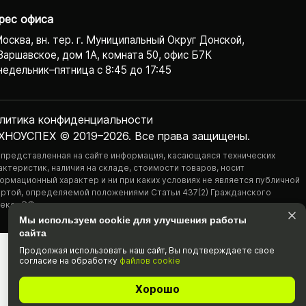
рес офиса
Москва, вн. тер. г. Муниципальный Округ Донской,
Варшавское, дом 1А, комната 50, офис Б7К
едельник–пятница с 8:45 до 17:45
литика конфиденциаль­ности
ХНОУСПЕХ © 2019–2026. Все права защищены.
 представленная на сайте информация, касающаяся технических
актеристик, наличия на складе, стоимости товаров, носит
ормационный характер и ни при каких условиях не является публичной
ртой, определяемой положениями Статьи 437(2) Гражданского
екса РФ.
Мы используем cookie для улучшения работы
сайта
Продолжая использовать наш cайт, Вы подтвержда­ете свое
согласие на обработку
файлов cookie
Хорошо