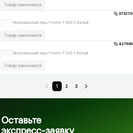
Товар закончился
373270
Морозильный ларь Frostor F 400 S белый
Товар закончился
427595
Морозильный ларь Frostor F 500 S белый
Товар закончился
1
2
3
Оставьте
экспресс-заявку