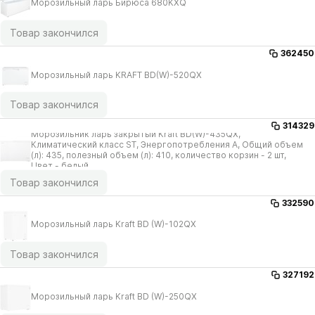
Морозильный ларь Бирюса 680KXQ
Товар закончился
362450
Морозильный ларь KRAFT BD(W)-520QX
Товар закончился
314329
Морозильник ларь закрытый Kraft BD(W)-435QX,
Климатический класс ST, Энергопотребления A, Общий объем
(л): 435, полезный объем (л): 410, количество корзин - 2 шт,
Цвет - белый
Товар закончился
332590
Морозильный ларь Kraft BD (W)-102QX
Товар закончился
327192
Морозильный ларь Kraft BD (W)-250QX