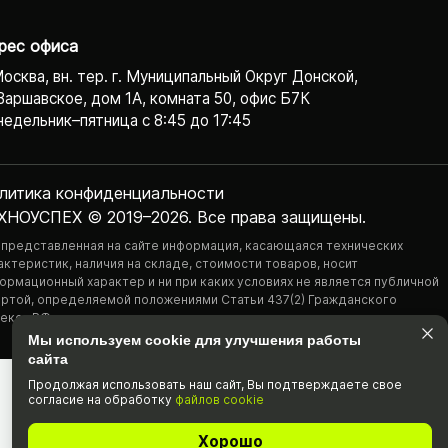
рес офиса
Москва, вн. тер. г. Муниципальный Округ Донской,
Варшавское, дом 1А, комната 50, офис Б7К
едельник–пятница с 8:45 до 17:45
литика конфиденциаль­ности
ХНОУСПЕХ © 2019–2026. Все права защищены.
 представленная на сайте информация, касающаяся технических
актеристик, наличия на складе, стоимости товаров, носит
ормационный характер и ни при каких условиях не является публичной
ртой, определяемой положениями Статьи 437(2) Гражданского
екса РФ.
Мы используем cookie для улучшения работы
сайта
Продолжая использовать наш cайт, Вы подтвержда­ете свое
согласие на обработку
файлов cookie
Хорошо