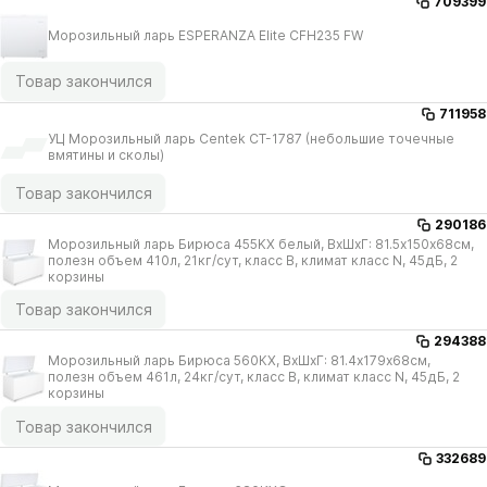
709399
Морозильный ларь ESPERANZA Elite CFH235 FW
Товар закончился
711958
УЦ Морозильный ларь Centek CT-1787 (небольшие точечные
вмятины и сколы)
Товар закончился
290186
Морозильный ларь Бирюса 455KX белый, ВхШхГ: 81.5х150х68см,
полезн объем 410л, 21кг/​сут, класс B, климат класс N, 45дБ, 2
корзины
Товар закончился
294388
Морозильный ларь Бирюса 560КХ, ВхШхГ: 81.4х179х68см,
полезн объем 461л, 24кг/​сут, класс B, климат класс N, 45дБ, 2
корзины
Товар закончился
332689