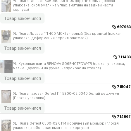
УЦ Плита De Luxe 606040.00гэ-001(кр) ЧР белый (плохая
упаковка, скол эмали на углах, вмятина на задней части
корпуса)
Товар закончился
697963
УЦ Плита Лысьва ГП 400 МС-2у черный (без крышки) (плохая
упаковка, деформация переключателей)
Товар закончился
711433
УЦ Кухонная плита RENOVA SG6E-ICTFDW-TR (плохая упаковка,
малые царапины на ручке, непрокрас на стекле)
Товар закончился
715047
УЦ Плита газовая Gefest ПГ 5300-02 0040 белый реш.чугун
(Плохая упаковка)
Товар закончился
714967
УЦ Плита Gefest 6500-02 0114 коричневый мрамор (плохая
упаковка, небольшая вмятина на корпусе)