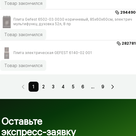
Товар закончился
294490
Плита Gefest 6502-03 0030 коричневый, 85х60х60см, электрич
мультифункц духовка 52л, 8 пр
Товар закончился
282781
Плита электрическая GEFEST 6140-02 001
Товар закончился
1
2
3
4
5
6
…
9
Оставьте
экспресс-заявку