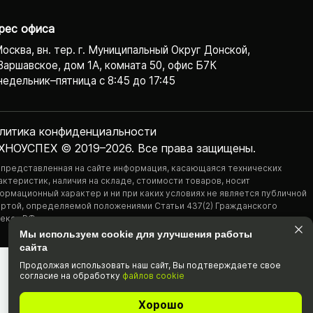
рес офиса
Москва, вн. тер. г. Муниципальный Округ Донской,
Варшавское, дом 1А, комната 50, офис Б7К
едельник–пятница с 8:45 до 17:45
литика конфиденциаль­ности
ХНОУСПЕХ © 2019–2026. Все права защищены.
 представленная на сайте информация, касающаяся технических
актеристик, наличия на складе, стоимости товаров, носит
ормационный характер и ни при каких условиях не является публичной
ртой, определяемой положениями Статьи 437(2) Гражданского
екса РФ.
Мы используем cookie для улучшения работы
сайта
Продолжая использовать наш cайт, Вы подтвержда­ете свое
согласие на обработку
файлов cookie
Хорошо