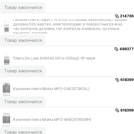
Товар закончился
214765
Газовая плита Гефест ПГ6100-03 белый, 85х60х60см, газовая
духовка 52л, вертел, электроподжиг в поворотных ручках,
газ-контроль духовки, газ-контроль конфорок, чугунные
решетки, дисплей
Товар закончился
486377
Плита De Luxe 606040.00гэ-005(кр) ЧР нерж
Товар закончился
618399
Кухонная плита Midea MFO-D4E20T9E(SL)
Товар закончился
618396
Кухонная плита Midea MFO-M4E20T4E(WH)
Товар закончился