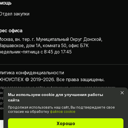
мощь
Отдел закупки
рес офиса
Москва, вн. тер. г. Муниципальный Округ Донской,
Варшавское, дом 1А, комната 50, офис Б7К
едельник–пятница с 8:45 до 17:45
литика конфиденциаль­ности
ХНОУСПЕХ © 2019–2026. Все права защищены.
 представленная на сайте информация, касающаяся технических
актеристик, наличия на складе, стоимости товаров, носит
Мы используем cookie для улучшения работы
ормационный характер и ни при каких условиях не является публичной
сайта
ртой, определяемой положениями Статьи 437(2) Гражданского
Продолжая использовать наш cайт, Вы подтвержда­ете свое
екса РФ.
согласие на обработку
файлов cookie
Хорошо