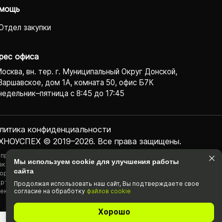
мощь
Отдел закупки
рес офиса
Москва, вн. тер. г. Муниципальный Округ Донской,
Варшавское, дом 1А, комната 50, офис Б7К
едельник–пятница с 8:45 до 17:45
литика конфиденциаль­ности
ХНОУСПЕХ © 2019–2026. Все права защищены.
 представленная на сайте информация, касающаяся технических
Мы используем cookie для улучшения работы
актеристик, наличия на складе, стоимости товаров, носит
сайта
ормационный характер и ни при каких условиях не является публичной
ртой, определяемой положениями Статьи 437(2) Гражданского
Продолжая использовать наш cайт, Вы подтвержда­ете свое
согласие на обработку
файлов cookie
екса РФ.
Хорошо