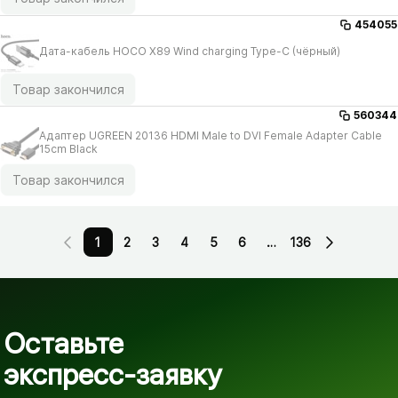
454055
Дата-кабель HOCO X89 Wind charging Type-C (чёрный)
Товар закончился
560344
Адаптер UGREEN 20136 HDMI Male to DVI Female Adapter Cable
15cm Black
Товар закончился
1
2
3
4
5
6
…
136
Оставьте
экспресс-заявку