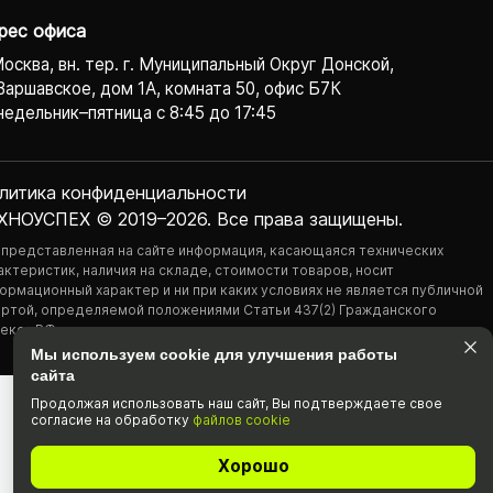
рес офиса
Москва, вн. тер. г. Муниципальный Округ Донской,
Варшавское, дом 1А, комната 50, офис Б7К
едельник–пятница с 8:45 до 17:45
литика конфиденциаль­ности
ХНОУСПЕХ © 2019–2026. Все права защищены.
 представленная на сайте информация, касающаяся технических
актеристик, наличия на складе, стоимости товаров, носит
ормационный характер и ни при каких условиях не является публичной
ртой, определяемой положениями Статьи 437(2) Гражданского
екса РФ.
Мы используем cookie для улучшения работы
сайта
Продолжая использовать наш cайт, Вы подтвержда­ете свое
согласие на обработку
файлов cookie
Хорошо