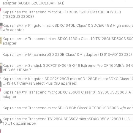
adapter (AUSDH32GUICL10A1-RA1)
Карта памяти Transcend microSDHC 300S 32GB Class 10 UHS-I U1
(TS32GUSD300S)
Карта памяти Kingston microSDXC 64Gb Class10 SDCE/​64GB High Endur
w/​o adapter
Карта памяти Transcend microSDXC 128Gb Class10 TS128GUSD500S 500
adapter
Карта памяти Mirex microSD 32GB Class10 + adapter (13613-AD10SD32)
Карта памяти Sandisk SDCFXPS-064G-X46 Extreme Pro CF 160MB/​s 64 
VPG 65, UDMA 7
Карта памяти Kingston SDCS2/​128GB microSD 128GB microSDXC Class 1
UHS-I U1 Canvas Select Plus (SD адаптер)
Карта памяти Transcend microSDXC 256Gb Class10 TS256GUSD300S-A 
adapter
Карта памяти Transcend microSDHC 8Gb Class10 TS8GUSD300S w/​o ada
Карта памяти Transcend TS128GUSD350V microSDXC 350V 128GB UHS-I 
10 U1 с адаптером