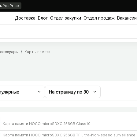
 YesPrice
Доставка
Блог
Отдел закупки
Отдел продаж
Вакансии
ксессуары
Карты памяти
пулярные
На страницу по
30
Карта памяти HOCO microSDXC 256GB Class10
Карта памяти HOCO microSDXC 256GB TF ultra-high-speed surveillance R