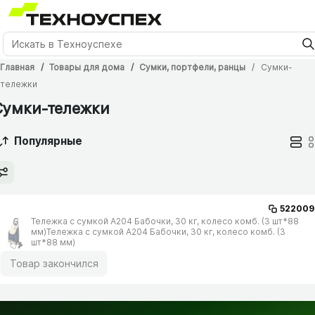
Главная
Товары для дома
Сумки, портфели, ранцы
Сумки-
тележки
Сумки-тележки
Популярные
522009
Тележка с сумкой А204 Бабочки, 30 кг, колесо комб. (3 шт*88
мм)Тележка с сумкой А204 Бабочки, 30 кг, колесо комб. (3
шт*88 мм)
Товар закончился