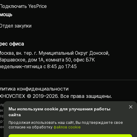
Подключить YesPrice
мощь
Отдел закупки
рес офиса
Москва, вн. тер. г. Муниципальный Округ Донской,
Варшавское, дом 1А, комната 50, офис Б7К
едельник–пятница с 8:45 до 17:45
литика конфиденциаль­ности
ХНОУСПЕХ © 2019–2026. Все права защищены.
 представленная на сайте информация, касающаяся технических
Мы используем cookie для улучшения работы
актеристик, наличия на складе, стоимости товаров, носит
сайта
ормационный характер и ни при каких условиях не является публичной
ртой, определяемой положениями Статьи 437(2) Гражданского
Продолжая использовать наш cайт, Вы подтвержда­ете свое
екса РФ.
согласие на обработку
файлов cookie