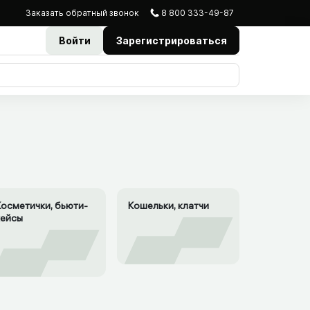
Заказать
обратный
звонок
8 800 333-49-87
Войти
Зарегистрироваться
Косметички, бьюти-
Кошельки, клатчи
кейсы