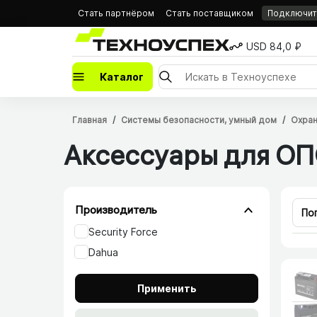
Стать партнёром
Стать поставщиком
Подключить
USD 84,0 ₽
Каталог
Главная
Системы безопасности, умный дом
Охран
Аксессуары для О
Производитель
По
Security Force
Dahua