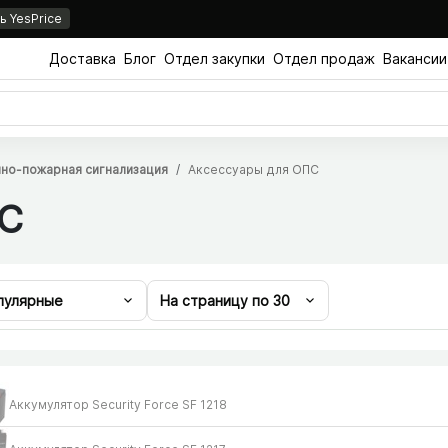
 YesPrice
Доставка
Блог
Отдел закупки
Отдел продаж
Вакансии
но-пожарная сигнализация
Аксессуары для ОПС
ПС
пулярные
На страницу по
30
Аккумулятор Security Force SF 1218