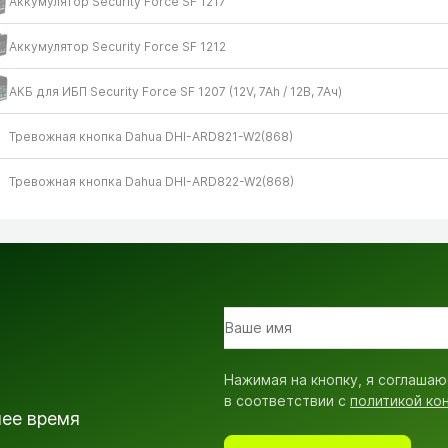
Аккумулятор Security Force SF 1217
Аккумулятор Security Force SF 1212
АКБ для ИБП Security Force SF 1207 (12V, 7Ah /​ 12В, 7Ач)
Тревожная кнопка Dahua DHI-ARD821-W2(868)
Тревожная кнопка Dahua DHI-ARD822-W2(868)
Нажимая на кнопку, я соглашаю
в соответствии с
политикой ко
шее время