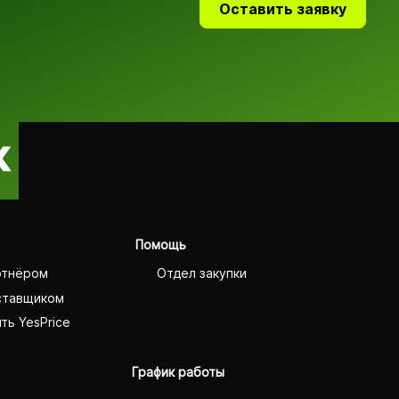
Оставить заявку
Помощь
ртнёром
Отдел закупки
ставщиком
ть YesPrice
График работы