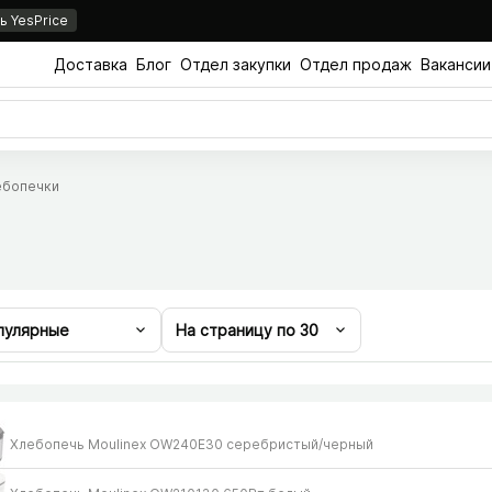
 YesPrice
Доставка
Блог
Отдел закупки
Отдел продаж
Вакансии
ебопечки
пулярные
На страницу по
30
Хлебопечь Moulinex OW240E30 серебристый/​черный