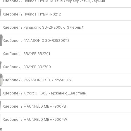
Хлебопечь Hyundai HYBM-M0313G серебристый/​черный
Хлебопечь Hyundai HYBM-P0212
Хлебопечь Panasonic SD-ZP2000KTS черный
Хлебопечь PANASONIC SD-R2530KTS
Хлебопечь BRAYER BR2701
Хлебопечь BRAYER BR2700
Хлебопечь PANASONIC SD-YR2550STS
Хлебопечь Kitfort КТ-306 нержавеющая сталь
Хлебопечь MAUNFELD MBM-900PB
Хлебопечь MAUNFELD MBM-900PW