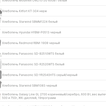
Хлебопечь Moulinex OW210130 650Вт белый
Хлебопечь Kitfort КТ-304 нерж
Хлебопечь Starwind SBMM1224 белый
Хлебопечь Hyundai HYBM-P0513 черный
Хлебопечь Redmond RBM-1908 черный
Хлебопечь Panasonic SD-B2510WTS белый
Хлебопечь Panasonic SD-R2520WTS белый
Хлебопечь Panasonic SD-YR2540HTS серый/​черный
Хлебопечь Starwind SBM1083 черный
Хлебопечь Galaxy Line GL 2700 коричневый/​серебро, 600 Вт, вес выпе
500 и 750г, ЖК-дисплей, 19программ