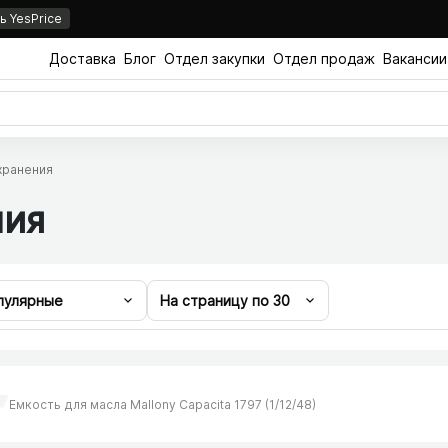
 YesPrice
Доставка
Блог
Отдел закупки
Отдел продаж
Вакансии
хранения
ния
пулярные
На страницу по
30
Емкость для масла Mallony Capacita 1797 (1/​12/​48)