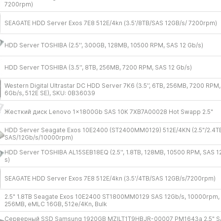
7200rpm)
SEAGATE HDD Server Exos 7E8 512E/​4kn (3.5'/​8TB/​SAS 12GB/​s/​ 7200rpm)
HDD Server TOSHIBA (2.5'', 300GB, 128MB, 10500 RPM, SAS 12 Gb/​s)
HDD Server TOSHIBA (3.5'', 8TB, 256MB, 7200 RPM, SAS 12 Gb/​s)
Western Digital Ultrastar DC HDD Server 7K6 (3.5’’, 6TB, 256MB, 7200 RPM
6Gb/​s, 512E SE), SKU: 0B36039
Жесткий диск Lenovo 1x1800Gb SAS 10K 7XB7A00028 Hot Swapp 2.5"
HDD Server Seagate Exos 10E2400 (ST2400MM0129) 512E/​4KN (2.5"/​2.4TB
SAS/​12Gb/​s/​10000rpm)
HDD Server TOSHIBA AL15SEB18EQ (2.5'', 1.8TB, 128MB, 10500 RPM, SAS 12
s)
SEAGATE HDD Server Exos 7E8 512E/​4kn (3.5'/​4TB/​SAS 12GB/​s/​7200rpm)
2.5" 1.8TB Seagate Exos 10E2400 ST1800MM0129 SAS 12Gb/​s, 10000rpm,
256MB, eMLC 16GB, 512e/​4Kn, Bulk
Серверный SSD Samsung 1920GB MZILT1T9HBJR-00007 PM1643a 2.5" S