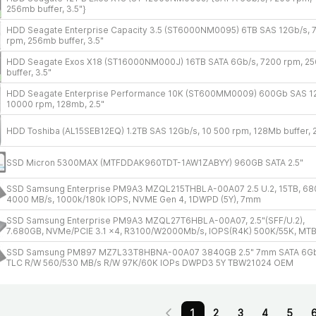
256mb buffer, 3.5"}
HDD Seagate Enterprise Capacity 3.5 (ST6000NM0095) 6TB SAS 12Gb/​s, 
rpm, 256mb buffer, 3.5"
HDD Seagate Exos X18 (ST16000NM000J) 16TB SATA 6Gb/​s, 7200 rpm, 2
buffer, 3.5"
HDD Seagate Enterprise Performance 10K (ST600MM0009) 600Gb SAS 12
10000 rpm, 128mb, 2.5"
HDD Toshiba (AL15SEB12EQ) 1.2TB SAS 12Gb/​s, 10 500 rpm, 128Mb buffer, 2
SSD Micron 5300MAX (MTFDDAK960TDT-1AW1ZABYY) 960GB SATA 2.5"
SSD Samsung Enterprise PM9A3 MZQL215THBLA-00A07 2.5 U.2, 15TB, 680
4000 MB/​s, 1000k/​180k IOPS, NVME Gen 4, 1DWPD (5Y), 7mm
SSD Samsung Enterprise PM9A3 MZQL27T6HBLA-00A07, 2.5"(SFF/​U.2),
7.680GB, NVMe/​PCIE 3.1 x4, R3100/​W2000Mb/​s, IOPS(R4K) 500K/​55K, MT
SSD Samsung PM897 MZ7L33T8HBNA-00A07 3840GB 2.5" 7mm SATA 6Gb
TLC R/​W 560/​530 MB/​s R/​W 97K/​60K IOPs DWPD3 5Y TBW21024 OEM
1
2
3
4
5