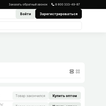
Заказать
обратный
звонок
8 800 333-49-87
Войти
Зарегистрироваться
Товар закончился
Купить оптом
E
s/​