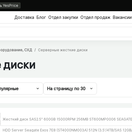
 YesPrice
Доставка
Блог
Отдел закупки
Отдел продаж
Вакансии
орудование, СХД
Серверные жесткие диски
 диски
пулярные
На страницу по
30
Жесткий диск SAS2.5" 600GB 15000RPM 256MB ST600MP0006 SEAGAT
HDD Server Seagate Exos 7E8 (ST4000NM003A) 512N (3.5'/​4TB/​SAS 12GB/​