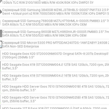
12Gb/​s TLC R/​W 2100/​1800 MB/​s R/​W 430K/​60K IOPs DWPD1 5Y
Серверный SSD Samsung 3840GB MZWLJ3T8HBLS-00007 PM1733 2.5 P
Gen4 x4/​dual port x2 R/​W 7000/​3800 MB/​s R/​W 1500K/​135K IOPs DWPD1 
Серверный SSD Samsung 7680GB MZ7LH7T6HMLA-00005 PM883 2.5" 
SATA 6Gb/​s TLC R/​W 550/​520 MB/​s R/​W 98K/​30K IOPs OEM
Серверный SSD Samsung 960GB MZ7LH960HAJR-00005 PM883 2.5" 7
SATA 6Gb/​s TLC R/​W 550/​520 MB/​s R/​W 98K/​28K IOPs OEM
Серверный SSD Micron 5300 PRO MTFDDAK240TDS-1AW1ZABYY 240GB 2
SATA Non-SED Enterprise
HDD Seagate Exos X20 ST20000NM007D Original SATA-III 20Tb Desktop5
(7200rpm) 256Mb 3.5"
HDD Seagate Exos X18 (ST12000NM004J) 12TB SAS 12Gb/​s, 7200 rpm, 2
buffer, 3.5"
HDD Seagate Exos X18 (ST16000NM004J) 16TB SAS 12Gb/​s, 7200 rpm, 2
buffer, 3.5"
HDD Seagate HDD Server Exos 7E10 (ST4000NM001B) 4TB SAS 12Gb/​s, 7
rpm, 256mb buffer, 3.5"
HDD Seagate HDD Server Exos 7E10 (ST4000NM025B) 4TB SAS 12Gb/​s, 7
rpm, 256mb buffer, 3.5"
HDD Seagate 12T B Exos X18 (ST 12000NM000J) {SAT A 6Gb/​s, 7200 rpm,