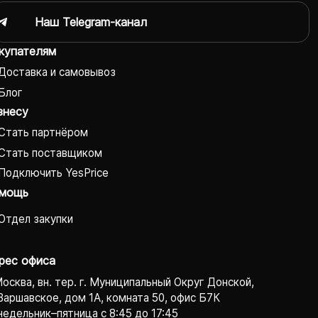
Наш Telegram-канал
купателям
Доставка и самовывоз
Блог
знесу
Стать партнёром
Стать поставщиком
Подключить YesPrice
мощь
Отдел закупки
рес офиса
Москва, вн. тер. г. Муниципальный Округ Донской,
Варшавское, дом 1А, комната 50, офис Б7К
едельник–пятница с 8:45 до 17:45