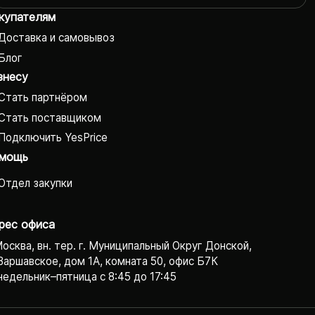
купателям
Доставка и самовывоз
Блог
знесу
Стать партнёром
Стать поставщиком
Подключить YesPrice
мощь
Отдел закупки
рес офиса
Москва, вн. тер. г. Муниципальный Округ Донской,
Варшавское, дом 1А, комната 50, офис Б7К
едельник–пятница с 8:45 до 17:45