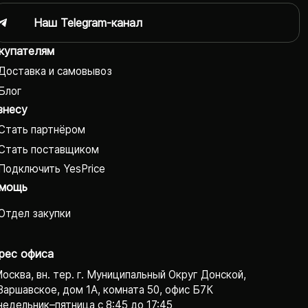
Наш Telegram-канал
купателям
Доставка и самовывоз
Блог
знесу
Стать партнёром
Стать поставщиком
Подключить YesPrice
мощь
Отдел закупки
рес офиса
Москва, вн. тер. г. Муниципальный Округ Донской,
Варшавское, дом 1А, комната 50, офис Б7К
едельник–пятница с 8:45 до 17:45