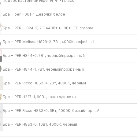
Подвес настенный Hiper H144-1 black
Бра Hiper H061-1 Девочки белое
Бра HIPER (H824-2) 2E1440Вт + 10Вт LED chrome
Бра HIPER Melissa H829-3, 7Вт, 4000К, кофейный
Бра HIPER H844-0, 7Вт, черный/​прозрачный
Бра HIPER H844-1, 7Вт, черный/​прозрачный
Бра HIPER Ricco H833-4, 2Вт, 4000К, черный
Бра HIPER H227-1, 60Вт, золото/​золото
Бра HIPER Ricco H833-0, 6Вт, 4000К, белый/​черный
Бра HIPER H833-6, 10Вт, 4000К, черный