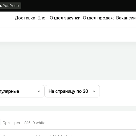
 YesPrice
Доставка
Блог
Отдел закупки
Отдел продаж
Вакансии
пулярные
На страницу по
30
Бра Hiper H815-9 white