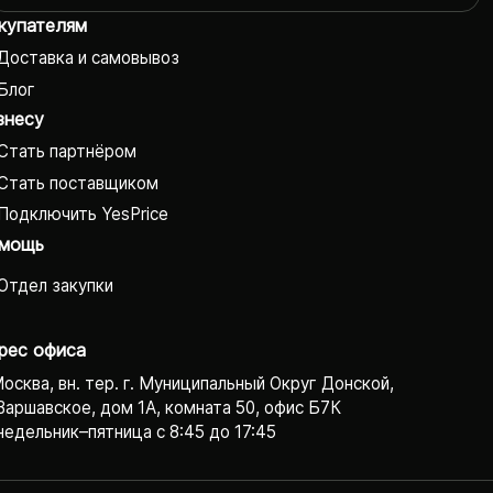
купателям
Доставка и самовывоз
Блог
знесу
Стать партнёром
Стать поставщиком
Подключить YesPrice
мощь
Отдел закупки
рес офиса
Москва, вн. тер. г. Муниципальный Округ Донской,
Варшавское, дом 1А, комната 50, офис Б7К
едельник–пятница с 8:45 до 17:45