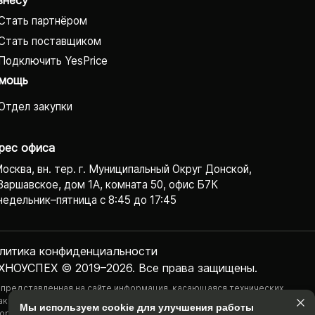
знесу
Стать партнёром
Стать поставщиком
Подключить YesPrice
мощь
Отдел закупки
рес офиса
Москва, вн. тер. г. Муниципальный Округ Донской,
Варшавское, дом 1А, комната 50, офис Б7К
едельник–пятница с 8:45 до 17:45
литика конфиденциаль­ности
ХНОУСПЕХ © 2019–2026. Все права защищены.
 представленная на сайте информация, касающаяся технических
актеристик, наличия на складе, стоимости товаров, носит
Мы используем cookie для улучшения работы
ормационный характер и ни при каких условиях не является публичной