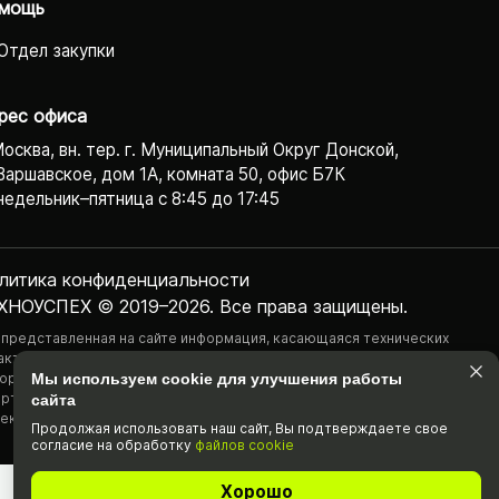
мощь
Отдел закупки
рес офиса
Москва, вн. тер. г. Муниципальный Округ Донской,
Варшавское, дом 1А, комната 50, офис Б7К
едельник–пятница с 8:45 до 17:45
литика конфиденциаль­ности
ХНОУСПЕХ © 2019–2026. Все права защищены.
 представленная на сайте информация, касающаяся технических
актеристик, наличия на складе, стоимости товаров, носит
ормационный характер и ни при каких условиях не является публичной
Мы используем cookie для улучшения работы
ртой, определяемой положениями Статьи 437(2) Гражданского
сайта
екса РФ.
Продолжая использовать наш cайт, Вы подтвержда­ете свое
согласие на обработку
файлов cookie
Хорошо