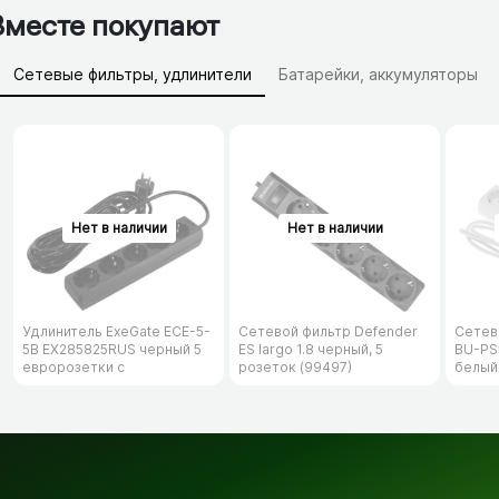
Вместе покупают
Сетевые фильтры, удлинители
Батарейки, аккумуляторы
Зарядные устройства (АЗУ)
Удлинитель ExeGate ECE-5-
Сетевой фильтр Defender
Сетев
5B EX285825RUS черный 5
ES largo 1.8 черный, 5
BU-PS5
евророзетки с
розеток (99497)
белый
заземлением, 5м