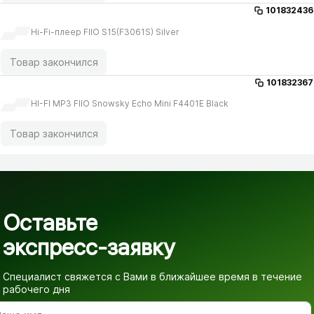
101832436
Hi-Fi-плеер FIIO S15(F3061S) Silver
Товар закончился
101832367
HI-FI MP3 FIIO Snowsky Echo Mini F4401E Black
Товар закончился
Оставьте
экспресс-заявку
Специалист свяжется с Вами в ближайшее время
в течение
рабочего дня