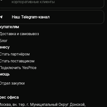
корпоративные клиенты
Наш Telegram-канал
купателям
Доставка и самовывоз
Блог
знесу
Стать партнёром
Стать поставщиком
Подключить YesPrice
мощь
Отдел закупки
рес офиса
Москва, вн. тер. г. Муниципальный Округ Донской,