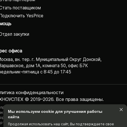
Стать поставщиком
Подключить YesPrice
мощь
Отдел закупки
рес офиса
Москва, вн. тер. г. Муниципальный Округ Донской,
Варшавское, дом 1А, комната 50, офис Б7К
едельник–пятница с 8:45 до 17:45
литика конфиденциаль­ности
ХНОУСПЕХ © 2019–2026. Все права защищены.
 представленная на сайте информация, касающаяся технических
Мы используем cookie для улучшения работы
актеристик, наличия на складе, стоимости товаров, носит
сайта
ормационный характер и ни при каких условиях не является публичной
ртой, определяемой положениями Статьи 437(2) Гражданского
Продолжая использовать наш cайт, Вы подтвержда­ете свое