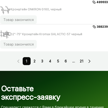
489933
Кронштейн ONKRON G160, черный
Товар закончился
388239
32"-75" Кронштейн Kromax GALACTIC-57 черный
Товар закончился
1
2
3
4
5
6
…
21
Оставьте
экспресс-заявку
Специалист свяжется с Вами в ближайшее время
в течение