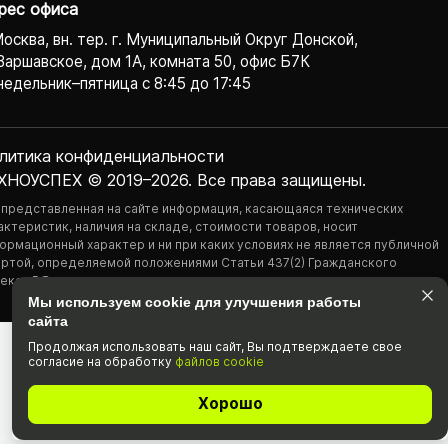
рес офиса
Москва, вн. тер. г. Муниципальный Округ Донской,
Варшавское, дом 1А, комната 50, офис Б7К
едельник–пятница с 8:45 до 17:45
литика конфиденциаль­ности
ХНОУСПЕХ © 2019–2026. Все права защищены.
 представленная на сайте информация, касающаяся технических
актеристик, наличия на складе, стоимости товаров, носит
ормационный характер и ни при каких условиях не является публичной
ртой, определяемой положениями Статьи 437(2) Гражданского
екса РФ.
Мы используем cookie для улучшения работы
сайта
Продолжая использовать наш cайт, Вы подтвержда­ете свое
согласие на обработку
файлов cookie
Хорошо