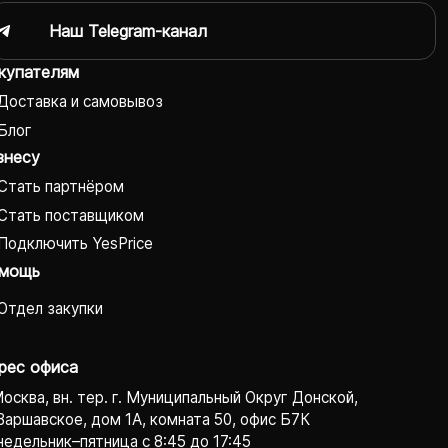
Наш Telegram-канал
купателям
Доставка и самовывоз
Блог
знесу
Стать партнёром
Стать поставщиком
Подключить YesPrice
мощь
Отдел закупки
рес офиса
Москва, вн. тер. г. Муниципальный Округ Донской,
Варшавское, дом 1А, комната 50, офис Б7К
едельник–пятница с 8:45 до 17:45