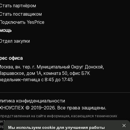
Стать партнёром
Стать поставщиком
Подключить YesPrice
мощь
Отдел закупки
рес офиса
Москва, вн. тер. г. Муниципальный Округ Донской,
Варшавское, дом 1А, комната 50, офис Б7К
едельник–пятница с 8:45 до 17:45
литика конфиденциаль­ности
ХНОУСПЕХ © 2019–2026. Все права защищены.
 представленная на сайте информация, касающаяся технических
актеристик, наличия на складе, стоимости товаров, носит
ормационный характер и ни при каких условиях не является публичной
Мы используем cookie для улучшения работы