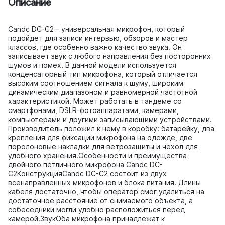
Описание
Candc DC-C2 – универсальная микрофон, который
подойдет для записи интервью, обзоров и мастер
классов, где особенно важно качество звука. Он
записывает звук с любого направления без посторонних
шумов и помех. В данной модели используется
конденсаторный тип микрофона, который отличается
высоким соотношением сигнала к шуму, широким
динамическим диапазоном и равномерной частотной
характеристикой. Может работать в тандеме со
смартфонами, DSLR-фотоаппаратами, камерами,
компьютерами и другими записывающими устройствами.
Производитель положил к нему в коробку: батарейку, два
крепления для фиксации микрофона на одежде, две
поролоновые накладки для ветрозащиты и чехол для
удобного хранения.Особенности и преимущества
двойного петличного микрофона Candc DC-
C2КонструкцияCandc DC-C2 состоит из двух
всенаправленных микрофонов и блока питания. Длины
кабеля достаточно, чтобы оператор смог удалиться на
достаточное расстояние от снимаемого объекта, а
собеседники могли удобно расположиться перед
камерой.ЗвукОба микрофона принадлежат к