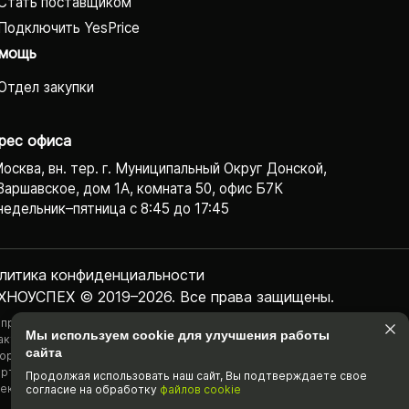
Стать поставщиком
Подключить YesPrice
мощь
Отдел закупки
рес офиса
Москва, вн. тер. г. Муниципальный Округ Донской,
Варшавское, дом 1А, комната 50, офис Б7К
едельник–пятница с 8:45 до 17:45
литика конфиденциаль­ности
ХНОУСПЕХ © 2019–2026. Все права защищены.
 представленная на сайте информация, касающаяся технических
Мы используем cookie для улучшения работы
актеристик, наличия на складе, стоимости товаров, носит
сайта
ормационный характер и ни при каких условиях не является публичной
ртой, определяемой положениями Статьи 437(2) Гражданского
Продолжая использовать наш cайт, Вы подтвержда­ете свое
екса РФ.
согласие на обработку
файлов cookie