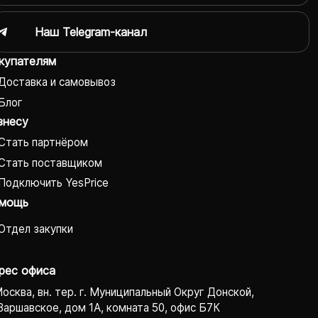
Наш Telegram-канал
купателям
Доставка и самовывоз
Блог
знесу
Стать партнёром
Стать поставщиком
Подключить YesPrice
мощь
Отдел закупки
рес офиса
Москва, вн. тер. г. Муниципальный Округ Донской,
Варшавское, дом 1А, комната 50, офис Б7К