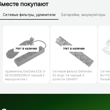
Вместе покупают
Сетевые фильтры, удлинители
Батарейки, аккумуляторы
Зарядные устройства (АЗУ)
Удлинитель ExeGate ECE-5-
Сетевой фильтр Defender
Сетев
5B EX285825RUS черный 5
ES largo 1.8 черный, 5
BU-PS5
евророзетки с
розеток (99497)
белый
заземлением, 5м