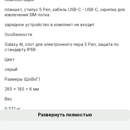
планшет, стилус S Pen, кабель USB-C - USB-C, скрепка для
извлечения SIM-лотка
зарядное устройство в комплект не входит
Особенности
Galaxy AI, слот для электронного пера S Pen, защита по
стандарту IP68
Цвет
серый
Размеры (ШхВхГ)
285 x 185 x 6 мм
Вес
0.571 кг
Развернуть полностью
Развернуть полностью