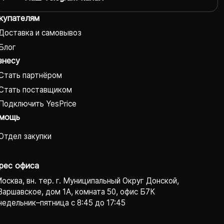
купателям
Доставка и самовывоз
Блог
знесу
Стать партнёром
Стать поставщиком
Подключить YesPrice
мощь
Отдел закупки
рес офиса
Москва, вн. тер. г. Муниципальный Округ Донской,
Варшавское, дом 1А, комната 50, офис Б7К
едельник–пятница с 8:45 до 17:45