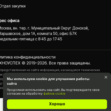
Отдел закупки
рес офиса
Москва, вн. тер. г. Муниципальный Округ Донской,
Варшавское, дом 1А, комната 50, офис Б7К
едельник–пятница с 8:45 до 17:45
литика конфиденциаль­ности
ХНОУСПЕХ © 2019–2026. Все права защищены.
 представленная на сайте информация, касающаяся технических
актеристик, наличия на складе, стоимости товаров, носит
Мы используем cookie для улучшения работы
ормационный характер и ни при каких условиях не является публичной
ртой, определяемой положениями Статьи 437(2) Гражданского
сайта
екса РФ.
Продолжая использовать наш cайт, Вы подтвержда­ете свое
согласие на обработку
файлов cookie
Хорошо