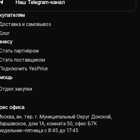
Наш Telegram-канал
купателям
Доставка и самовывоз
Блог
знесу
Стать партнёром
Стать поставщиком
Подключить YesPrice
мощь
Отдел закупки
рес офиса
Москва, вн. тер. г. Муниципальный Округ Донской,
Варшавское, дом 1А, комната 50, офис Б7К
едельник–пятница с 8:45 до 17:45