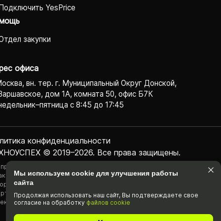
Подключить YesPrice
мощь
Отдел закупки
рес офиса
Москва, вн. тер. г. Муниципальный Округ Донской,
Варшавское, дом 1А, комната 50, офис Б7К
едельник–пятница с 8:45 до 17:45
литика конфиденциаль­ности
ХНОУСПЕХ © 2019–2026. Все права защищены.
 представленная на сайте информация, касающаяся технических
Мы используем cookie для улучшения работы
актеристик, наличия на складе, стоимости товаров, носит
сайта
ормационный характер и ни при каких условиях не является публичной
ртой, определяемой положениями Статьи 437(2) Гражданского
Продолжая использовать наш cайт, Вы подтвержда­ете свое
екса РФ.
согласие на обработку
файлов cookie