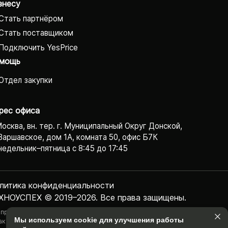
знесу
Стать партнёром
Стать поставщиком
Подключить YesPrice
мощь
Отдел закупки
рес офиса
Москва, вн. тер. г. Муниципальный Округ Донской,
Варшавское, дом 1А, комната 50, офис Б7К
едельник–пятница с 8:45 до 17:45
литика конфиденциаль­ности
ХНОУСПЕХ © 2019–2026. Все права защищены.
 представленная на сайте информация, касающаяся технических
Мы используем cookie для улучшения работы
актеристик, наличия на складе, стоимости товаров, носит