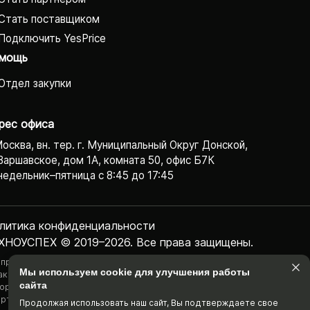
Стать поставщиком
Подключить YesPrice
мощь
Отдел закупки
рес офиса
Москва, вн. тер. г. Муниципальный Округ Донской,
Варшавское, дом 1А, комната 50, офис Б7К
едельник–пятница с 8:45 до 17:45
литика конфиденциаль­ности
ХНОУСПЕХ © 2019–2026. Все права защищены.
 представленная на сайте информация, касающаяся технических
Мы используем cookie для улучшения работы
актеристик, наличия на складе, стоимости товаров, носит
сайта
ормационный характер и ни при каких условиях не является публичной
ртой, определяемой положениями Статьи 437(2) Гражданского
Продолжая использовать наш cайт, Вы подтвержда­ете свое