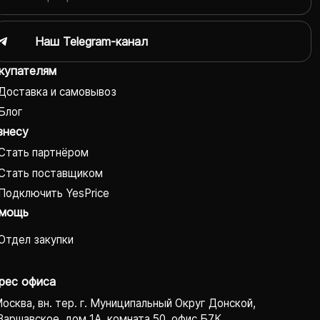
Наш Telegram-канал
купателям
Доставка и самовывоз
Блог
знесу
Стать партнёром
Стать поставщиком
Подключить YesPrice
мощь
Отдел закупки
рес офиса
Москва, вн. тер. г. Муниципальный Округ Донской,
Варшавское, дом 1А, комната 50, офис Б7К