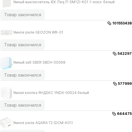
Умный выключатель IEK iTeq IT-SM1ZI-K01 1-нокл. белый
Товар закончился
101553438
Умное реле GEOZON WR-01
Товар закончился
542297
Умный хаб SBER SBDV-00068
Товар закончился
577999
Умная кнопка ЯНДЕКС YNDX-00524 белый
Товар закончился
644475
Умное реле AQARA T2 (DCM-K01)