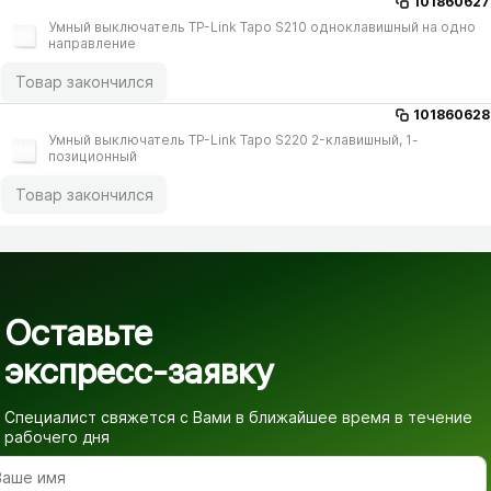
101860627
Умный выключатель TP-Link Tapo S210 одноклавишный на одно
направление
Товар закончился
101860628
Умный выключатель TP-Link Tapo S220 2-клавишный, 1-
позиционный
Товар закончился
Оставьте
экспресс-заявку
Специалист свяжется с Вами в ближайшее время
в течение
рабочего дня