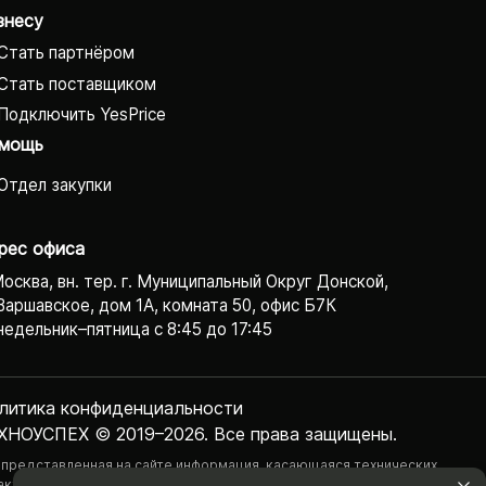
знесу
Стать партнёром
Стать поставщиком
Подключить YesPrice
мощь
Отдел закупки
рес офиса
Москва, вн. тер. г. Муниципальный Округ Донской,
Варшавское, дом 1А, комната 50, офис Б7К
едельник–пятница с 8:45 до 17:45
литика конфиденциаль­ности
ХНОУСПЕХ © 2019–2026. Все права защищены.
 представленная на сайте информация, касающаяся технических
актеристик, наличия на складе, стоимости товаров, носит