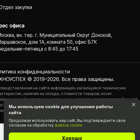
Отдел закупки
рес офиса
Москва, вн. тер. г. Муниципальный Округ Донской,
Варшавское, дом 1А, комната 50, офис Б7К
едельник–пятница с 8:45 до 17:45
литика конфиденциаль­ности
ХНОУСПЕХ © 2019–2026. Все права защищены.
 представленная на сайте информация, касающаяся технических
актеристик, наличия на складе, стоимости товаров, носит
ормационный характер и ни при каких условиях не является публичной
ртой, определяемой положениями Статьи 437(2) Гражданского
Мы используем cookie для улучшения работы
екса РФ.
сайта
Продолжая использовать наш cайт, Вы подтвержда­ете свое
согласие на обработку
файлов cookie
Хорошо